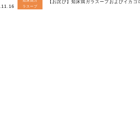
知床鶏ガ
【お詫び】知床鶏ガラスープおよびイカゴ
.11.16
ラスープ