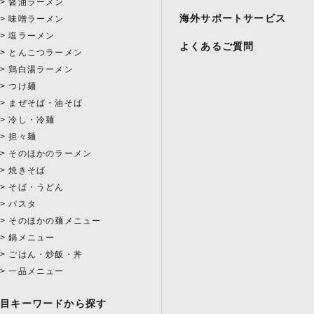
醤油ラーメン
海外サポートサービス
味噌ラーメン
塩ラーメン
よくあるご質問
とんこつラーメン
鶏白湯ラーメン
つけ麺
まぜそば・油そば
冷し・冷麺
担々麺
そのほかのラーメン
焼きそば
そば・うどん
パスタ
そのほかの麺メニュー
鍋メニュー
ごはん・炒飯・丼
一品メニュー
注目キーワードから探す