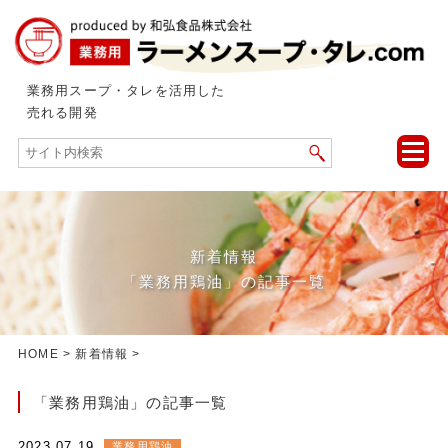
業務用スープ・タレを活用した
売れる開発
toggle
naviga
新着情報
「業務用鶏油」の記事一覧
HOME
>
新着情報
>
「業務用鶏油」の記事一覧
2023.07.19
業務用鶏油