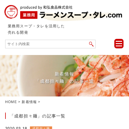
業務用スープ・タレを活用した
売れる開発
toggle
naviga
新着情報
「成都担々麺」の記事一覧
HOME
>
新着情報
>
「成都担々麺」の記事一覧
2020.03.18
成都担々麺