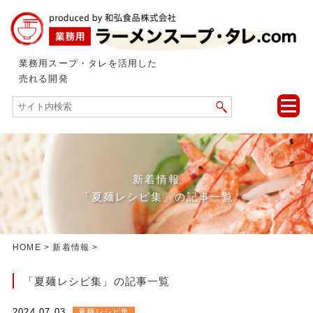
業務用スープ・タレを活用した
売れる開発
toggle
naviga
新着情報
「夏麺レシピ集」の記事一覧
HOME
>
新着情報
>
「夏麺レシピ集」の記事一覧
2024.07.03
夏麺レシピ集