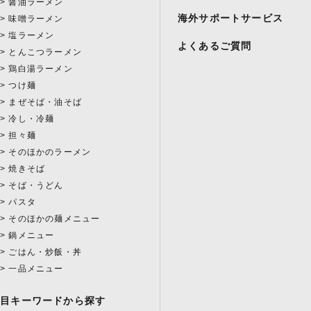
醤油ラーメン
海外サポートサービス
味噌ラーメン
塩ラーメン
よくあるご質問
とんこつラーメン
鶏白湯ラーメン
つけ麺
まぜそば・油そば
冷し・冷麺
担々麺
そのほかのラーメン
焼きそば
そば・うどん
パスタ
そのほかの麺メニュー
鍋メニュー
ごはん・炒飯・丼
一品メニュー
注目キーワードから探す