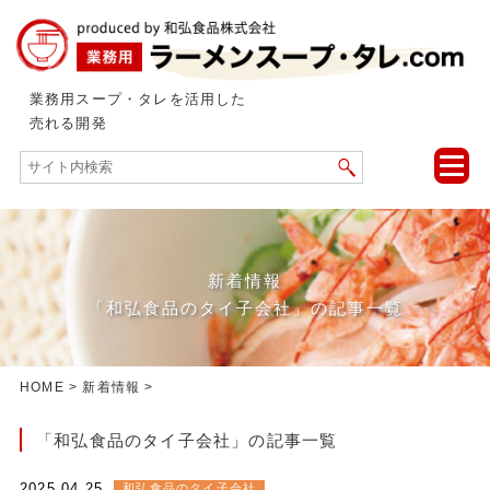
業務用スープ・タレを活用した
売れる開発
toggle
naviga
新着情報
「和弘食品のタイ子会社」の記事一覧
HOME
>
新着情報
>
「和弘食品のタイ子会社」の記事一覧
2025.04.25
和弘食品のタイ子会社