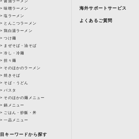
醤油ラーメン
海外サポートサービス
味噌ラーメン
塩ラーメン
よくあるご質問
とんこつラーメン
鶏白湯ラーメン
つけ麺
まぜそば・油そば
冷し・冷麺
担々麺
そのほかのラーメン
焼きそば
そば・うどん
パスタ
そのほかの麺メニュー
鍋メニュー
ごはん・炒飯・丼
一品メニュー
注目キーワードから探す