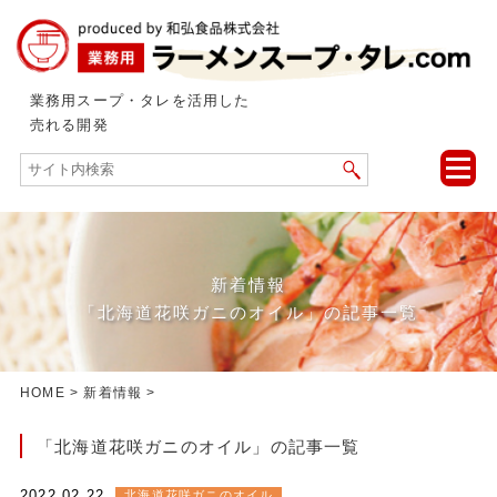
業務用スープ・タレを活用した
売れる開発
toggle
naviga
新着情報
「北海道花咲ガニのオイル」の記事一覧
HOME
>
新着情報
>
「北海道花咲ガニのオイル」の記事一覧
2022.02.22
北海道花咲ガニのオイル