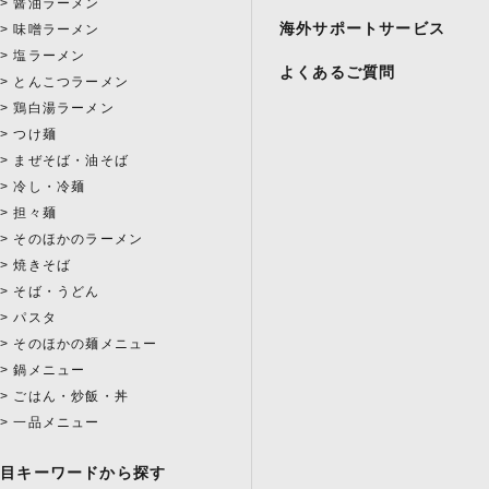
醤油ラーメン
海外サポートサービス
味噌ラーメン
塩ラーメン
よくあるご質問
とんこつラーメン
鶏白湯ラーメン
つけ麺
まぜそば・油そば
冷し・冷麺
担々麺
そのほかのラーメン
焼きそば
そば・うどん
パスタ
そのほかの麺メニュー
鍋メニュー
ごはん・炒飯・丼
一品メニュー
注目キーワードから探す