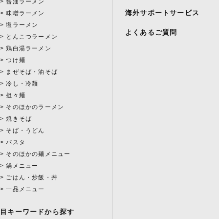
醤油ラーメン
海外サポートサービス
味噌ラーメン
塩ラーメン
よくあるご質問
とんこつラーメン
鶏白湯ラーメン
つけ麺
まぜそば・油そば
冷し・冷麺
担々麺
そのほかのラーメン
焼きそば
そば・うどん
パスタ
そのほかの麺メニュー
鍋メニュー
ごはん・炒飯・丼
一品メニュー
注目キーワードから探す