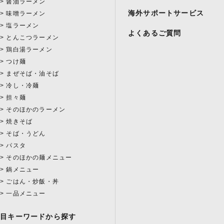
醤油ラーメン
海外サポートサービス
味噌ラーメン
塩ラーメン
よくあるご質問
とんこつラーメン
鶏白湯ラーメン
つけ麺
まぜそば・油そば
冷し・冷麺
担々麺
そのほかのラーメン
焼きそば
そば・うどん
パスタ
そのほかの麺メニュー
鍋メニュー
ごはん・炒飯・丼
一品メニュー
注目キーワードから探す