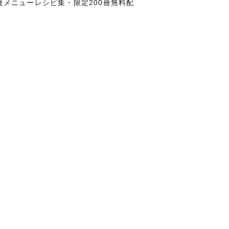
＆夏メニューレシピ集・限定200冊無料配