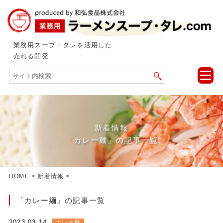
業務用スープ・タレを活用した
売れる開発
toggle
naviga
新着情報
「カレー麺」の記事一覧
HOME
>
新着情報
>
「カレー麺」の記事一覧
2023.03.14
カレー麺