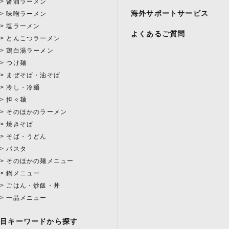
醤油ラーメン
海外サポートサービス
味噌ラーメン
塩ラーメン
よくあるご質問
とんこつラーメン
鶏白湯ラーメン
つけ麺
まぜそば・油そば
冷し・冷麺
担々麺
そのほかのラーメン
焼きそば
そば・うどん
パスタ
そのほかの麺メニュー
鍋メニュー
ごはん・炒飯・丼
一品メニュー
注目キーワードから探す