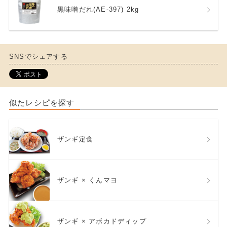
黒味噌だれ(AE-397) 2kg
SNSでシェアする
似たレシピを探す
ザンギ定食
ザンギ × くんマヨ
ザンギ × アボカドディップ