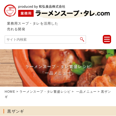
業務用スープ・タレを活用した
売れる開発
toggle
naviga
ラーメンスープ・タレ繁盛レシピ
「一品メニュー」
HOME
>
ラーメンスープ・タレ繁盛レシピ
>
一品メニュー
> 黒ザン
ギ
黒ザンギ