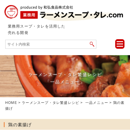
業務用スープ・タレを活用した
売れる開発
toggle
naviga
ラーメンスープ・タレ繁盛レシピ
「一品メニュー」
HOME
>
ラーメンスープ・タレ繁盛レシピ
>
一品メニュー
> 鶏の素
揚げ
鶏の素揚げ