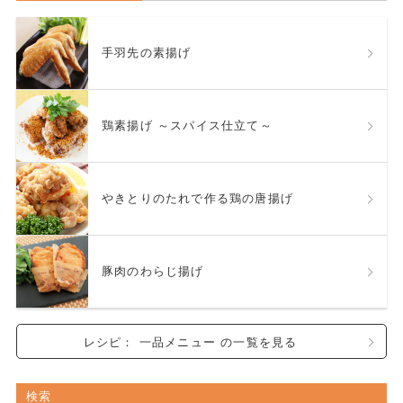
手羽先の素揚げ
鶏素揚げ ～スパイス仕立て～
やきとりのたれで作る鶏の唐揚げ
豚肉のわらじ揚げ
レシピ： 一品メニュー の一覧を見る
検索