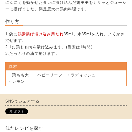
にんにくを効かせたタレに漬け込んだ鶏モモをカリッとジューシ
ーに揚げました。満足度大の鶏肉料理です。
作り方
1.袋に
鶏素揚げ漬け込み用たれ
35ml、水35mlを入れ、よくかき
混ぜます。
2.1に鶏もも肉を漬け込みます。(目安は1時間)
3.たっぷりの油で揚げます。
具材
・鶏もも大 ・ベビーリーフ ・ラディッシュ
・レモン
SNSでシェアする
似たレシピを探す