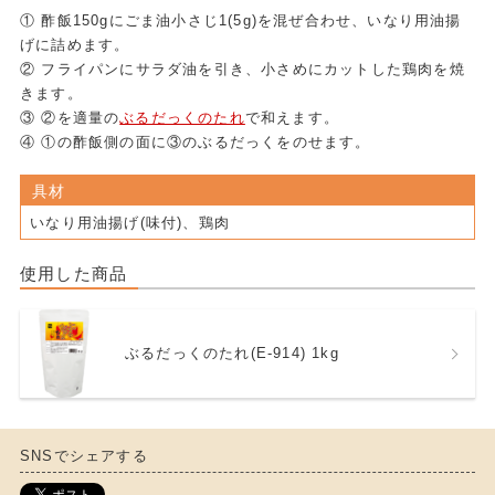
① 酢飯150gにごま油小さじ1(5g)を混ぜ合わせ、いなり用油揚
げに詰めます。
② フライパンにサラダ油を引き、小さめにカットした鶏肉を焼
きます。
③ ②を適量の
ぶるだっくのたれ
で和えます。
④ ①の酢飯側の面に③のぶるだっくをのせます。
具材
いなり用油揚げ(味付)、鶏肉
使用した商品
ぶるだっくのたれ(E-914) 1kg
SNSでシェアする