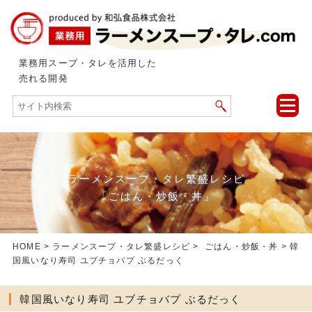
業務用スープ・タレを活用した
売れる開発
toggle
naviga
ラーメンスープ・タレ繁盛レシピ
「ごはん・炒飯・丼」
HOME
>
ラーメンスープ・タレ繁盛レシピ
>
ごはん・炒飯・丼
> 韓
国風いなり寿司 ユブチョバプ ぶるだっく
韓国風いなり寿司 ユブチョバプ ぶるだっく