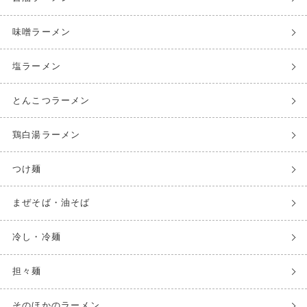
味噌ラーメン
塩ラーメン
とんこつラーメン
鶏白湯ラーメン
つけ麺
まぜそば・油そば
冷し・冷麺
担々麺
そのほかのラーメン