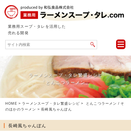
業務用スープ・タレを活用した
売れる開発
toggle
naviga
ラーメンスープ・タレ繁盛レシピ
「とんこつラーメン」
HOME
>
ラーメンスープ・タレ繁盛レシピ
>
とんこつラーメン
/
そ
のほかのラーメン
> 長崎風ちゃんぽん
長崎風ちゃんぽん