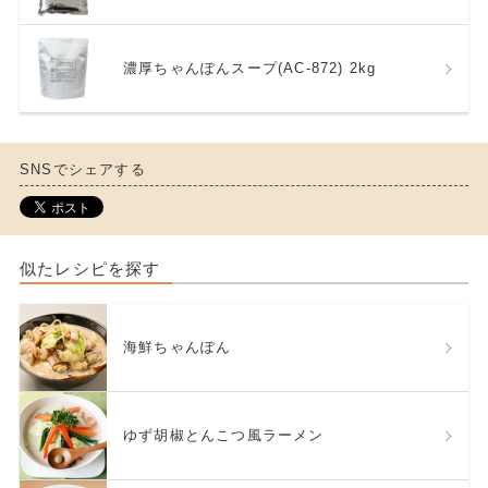
濃厚ちゃんぽんスープ(AC-872) 2kg
SNSでシェアする
似たレシピを探す
海鮮ちゃんぽん
ゆず胡椒とんこつ風ラーメン