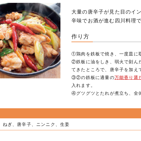
大量の唐辛子が見た目のイン
辛味でお酒が進む四川料理
作り方
①鶏肉を鉄板で焼き、一度皿に
②鉄板に油をしき、弱火で刻ん
てきたところで、唐辛子を加え
③②の鉄板に適量の
万能香り醤
入れます。
④グツグツとたれが煮立ち、全
、ねぎ、唐辛子、ニンニク、生姜