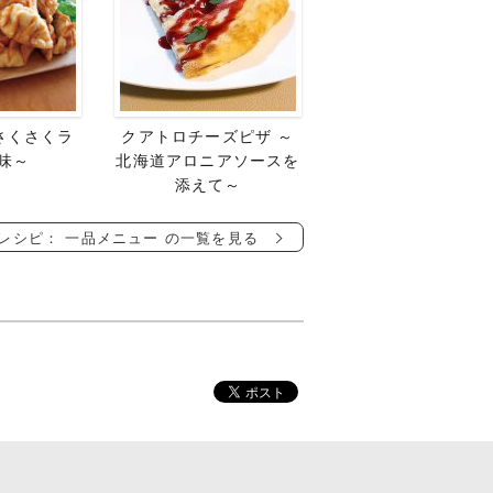
さくさくラ
クアトロチーズピザ ～
味～
北海道アロニアソースを
添えて～
レシピ： 一品メニュー の一覧を見る