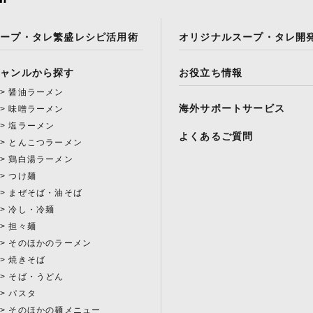
スープ・タレ繁盛レシピ活用術
オリジナルスープ・タレ開
ジャンルから探す
お役立ち情報
醤油ラーメン
海外サポートサービス
味噌ラーメン
塩ラーメン
よくあるご質問
とんこつラーメン
鶏白湯ラーメン
つけ麺
まぜそば・油そば
冷し・冷麺
担々麺
そのほかのラーメン
焼きそば
そば・うどん
パスタ
そのほかの麺メニュー