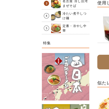
名古屋 冷し台湾
使用
まぜそば
冷たい煮干しつ
け麺
定番・冷やし中
華
特集
似た