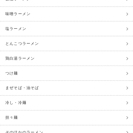
味噌ラーメン
塩ラーメン
とんこつラーメン
鶏白湯ラーメン
つけ麺
まぜそば・油そば
冷し・冷麺
担々麺
そのほかのラーメン