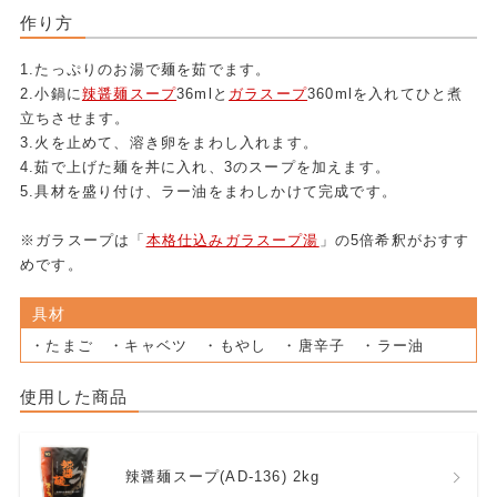
作り方
1.たっぷりのお湯で麺を茹でます。
2.小鍋に
辣醤麺スープ
36mlと
ガラスープ
360mlを入れてひと煮
立ちさせます。
3.火を止めて、溶き卵をまわし入れます。
4.茹で上げた麺を丼に入れ、3のスープを加えます。
5.具材を盛り付け、ラー油をまわしかけて完成です。
※ガラスープは「
本格仕込みガラスープ湯
」の5倍希釈がおすす
めです。
具材
・たまご ・キャベツ ・もやし ・唐辛子 ・ラー油
使用した商品
辣醤麺スープ(AD-136) 2kg