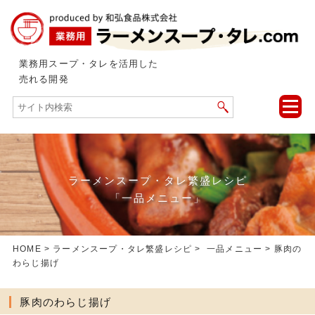
業務用スープ・タレを活用した
売れる開発
toggle
naviga
ラーメンスープ・タレ繁盛レシピ
「一品メニュー」
HOME
>
ラーメンスープ・タレ繁盛レシピ
>
一品メニュー
> 豚肉の
わらじ揚げ
豚肉のわらじ揚げ