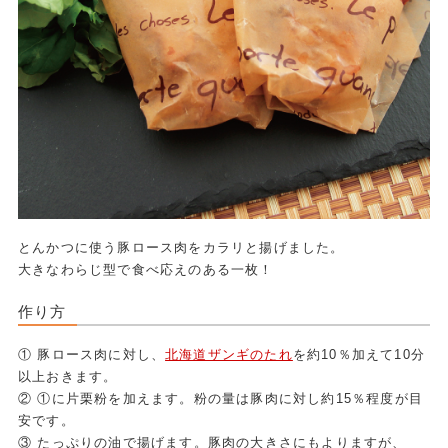
とんかつに使う豚ロース肉をカラリと揚げました。
大きなわらじ型で食べ応えのある一枚！
作り方
① 豚ロース肉に対し、
北海道ザンギのたれ
を約10％加えて10分
以上おきます。
② ①に片栗粉を加えます。粉の量は豚肉に対し約15％程度が目
安です。
③ たっぷりの油で揚げます。豚肉の大きさにもよりますが、