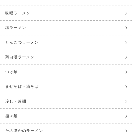
味噌ラーメン
塩ラーメン
とんこつラーメン
鶏白湯ラーメン
つけ麺
まぜそば・油そば
冷し・冷麺
担々麺
そのほかのラーメン