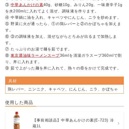
③
中華あんかけの素
40g、砂糖10g、みりん20g、一味唐辛子1g
を水200mlに入れてよく混ぜ、調味液を作ります。
④ 中華鍋に油を入れ、キャベツやにんじん、ニラを炒めます。
⑤ 野菜に火が通ったら、①の鶏レバーと②のかぼちゃを加えま
す。
⑥ ③の調味液を加え、混ぜながらとろみが出るまで加熱しま
す。
⑦ たっぷりのお湯で麺を茹でます。
⑧
東京醤油味ラーメンスープ
36mlを清湯ガラスープ360mlで割
り、丼に入れます。
⑨ 茹で上がった麺を丼に入れて、熱々の⑥をかけて完成です。
具材
鶏レバー、ニンニク、キャベツ、にんじん、ニラ、かぼちゃ
使用した商品
【事前相談品】中華あんかけの素(E-723) 冷
蔵1L