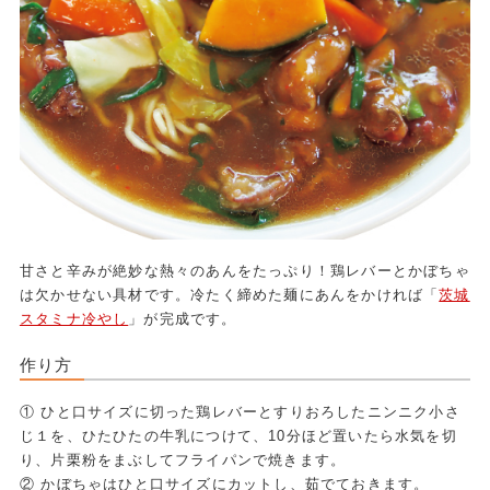
甘さと辛みが絶妙な熱々のあんをたっぷり！鶏レバーとかぼちゃ
は欠かせない具材です。冷たく締めた麺にあんをかければ「
茨城
スタミナ冷やし
」が完成です。
作り方
① ひと口サイズに切った鶏レバーとすりおろしたニンニク小さ
じ１を、ひたひたの牛乳につけて、10分ほど置いたら水気を切
り、片栗粉をまぶしてフライパンで焼きます。
② かぼちゃはひと口サイズにカットし、茹でておきます。