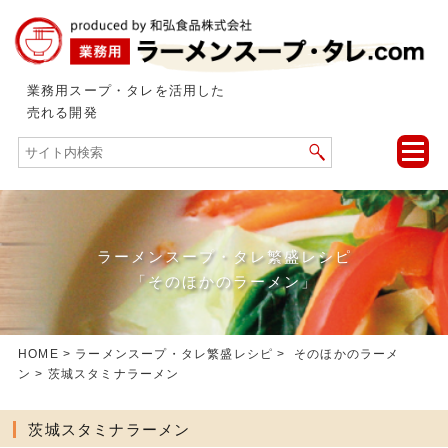
業務用スープ・タレを活用した
売れる開発
toggle
naviga
ラーメンスープ・タレ繁盛レシピ
「そのほかのラーメン」
HOME
>
ラーメンスープ・タレ繁盛レシピ
>
そのほかのラーメ
ン
> 茨城スタミナラーメン
茨城スタミナラーメン