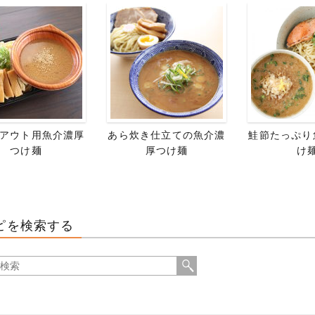
アウト用魚介濃厚
あら炊き仕立ての魚介濃
鮭節たっぷり
つけ麺
厚つけ麺
け
ピを検索する