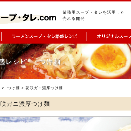
業務用スープ・タレを活用した
売れる開発
盛レシピ 「つけ麺」
ピ
>
つけ麺
> 花咲ガニ濃厚つけ麺
花咲ガニ濃厚つけ麺