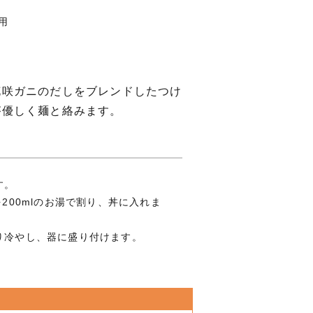
用
花咲ガニのだしをブレンドしたつけ
が優しく麺と絡みます。
す。
を200mlのお湯で割り、丼に入れま
り冷やし、器に盛り付けます。