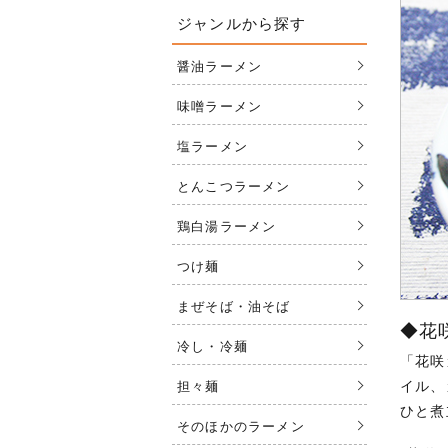
ジャンルから探す
醤油ラーメン
味噌ラーメン
塩ラーメン
とんこつラーメン
鶏白湯ラーメン
つけ麺
まぜそば・油そば
◆花
冷し・冷麺
「花咲
イル、
担々麺
ひと煮
そのほかのラーメン