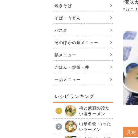
*花咲
焼きそば
*カニ
そば・うどん
パスタ
そのほかの麺メニュー
鍋メニュー
ごはん・炒飯・丼
一品メニュー
レシピランキング
梅と紫蘇の冷た
い塩ラーメン
山形名物 つった
いラーメン
具材