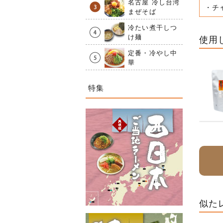
名古屋 冷し台湾
・チ
まぜそば
冷たい煮干しつ
け麺
使用
定番・冷やし中
華
特集
似た