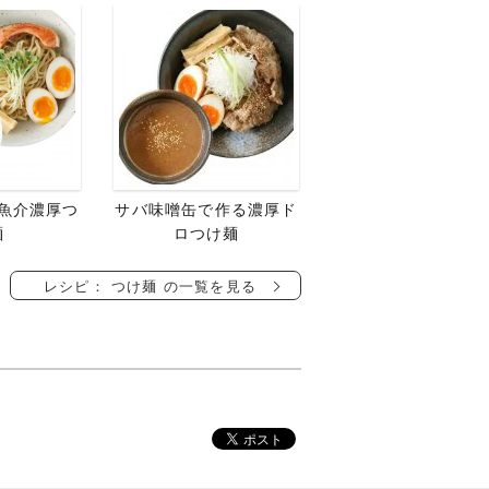
魚介濃厚つ
サバ味噌缶で作る濃厚ド
麺
ロつけ麺
レシピ： つけ麺 の一覧を見る