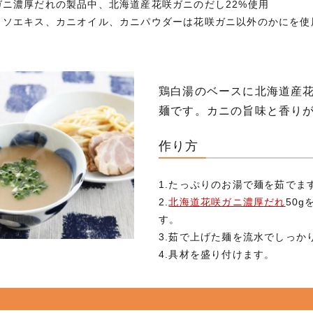
ガニ濃厚だれの製品中、北海道産花咲ガニのだし22%使用
ミソエキス、カニオイル、カニパウダーは花咲ガニ以外のかにを使
鶏白湯のベースに北海道産
麺です。カニの旨味と香り
作り方
1.たっぷりのお湯で麺を茹でま
2.
北海道花咲ガニ濃厚だれ
50g
す。
3.茹で上げた麺を流水でしっか
4.具材を盛り付けます。