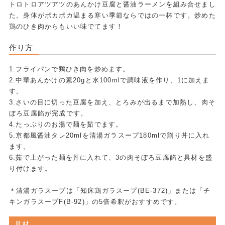
トロトロアツアツのあんかけ豆腐と醤油ラーメンを組み合せまし
た。身体がポカポカ温まる寒い季節ならではの一杯です。炒めた
鶏のひき肉からもいい味でてます！
作り方
1.フライパンで鶏ひき肉を炒めます。
2.中華あんかけの素20gと水100mlで調味液を作り、1に加えま
す。
3.さいの目に切った豆腐を加え、とろみが出るまで加熱し、肉そ
ぼろ豆腐餡が完成です。
4.たっぷりのお湯で麺を茹でます。
5.京都風醤油タレ20mlを清湯ガラスープ180mlで割り丼に入れ
ます。
6.茹で上がった麺を丼に入れて、3の肉そぼろ豆腐餡と具材を盛
り付けます。
＊清湯ガラスープは「知床鶏ガラスープ(BE-372)」または「チ
キンガラスープF(B-92)」の5倍希釈がおすすめです。
具材