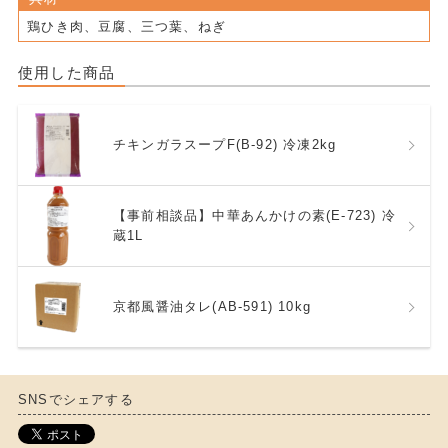
鶏ひき肉、豆腐、三つ葉、ねぎ
使用した商品
チキンガラスープF(B-92) 冷凍2kg
【事前相談品】中華あんかけの素(E-723) 冷
蔵1L
京都風醤油タレ(AB-591) 10kg
SNSでシェアする