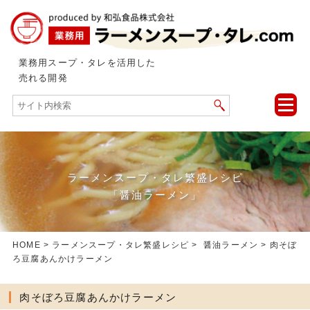
業務用スープ・タレを活用した
売れる開発
toggle
naviga
ラーメンスープ・タレ繁盛レシピ
「醤油ラーメン」
HOME
>
ラーメンスープ・タレ繁盛レシピ
>
醤油ラーメン
> 肉そぼ
ろ豆腐あんかけラーメン
肉そぼろ豆腐あんかけラーメン