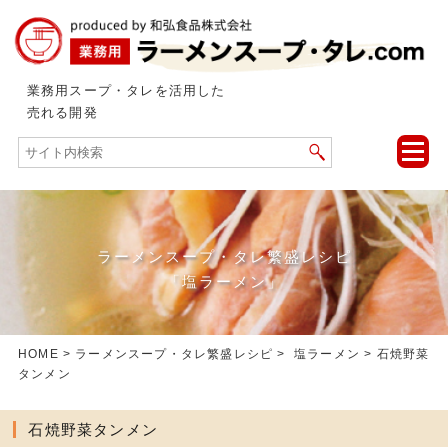
業務用スープ・タレを活用した
売れる開発
toggle
naviga
ラーメンスープ・タレ繁盛レシピ
「塩ラーメン」
HOME
>
ラーメンスープ・タレ繁盛レシピ
>
塩ラーメン
> 石焼野菜
タンメン
石焼野菜タンメン