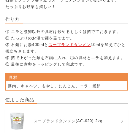
石鍋でグラグラ沸き立つスープにテンションがあがります。
たっぷりお野菜も嬉しい！
作り方
① ニラと煮卵以外の具材は炒めるもしくは茹でておきます。
② たっぷりのお湯で麺を茹でます。
③ 石鍋にお湯400mlと
スープランドタンメン
40mlを加えてひと
煮立ちさせます。
④ 茹で上がった麺を石鍋に入れ、①の具材とニラを加えます。
⑤ 最後に煮卵をトッピングして完成です。
具材
豚肉、キャベツ、もやし、にんじん、ニラ、煮卵
使用した商品
スープランドタンメン(AC-629) 2kg