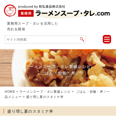
業務用スープ・タレを活用した
売れる開発
toggle
naviga
ラーメンスープ・タレ繁盛レシピ
「ごはん・炒飯・丼」
HOME
>
ラーメンスープ・タレ繁盛レシピ
>
ごはん・炒飯・丼
/
一
品メニュー
> 盛り増し夏のスタミナ丼
盛り増し夏のスタミナ丼