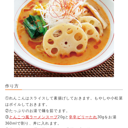
作り方
①れんこんはスライスして素揚げしておきます。もやしや小松菜
はボイルしておきます。
②たっぷりのお湯で麺を茹でます。
③
とんこつ風ラーメンスープ
20gと
辛辛ビリーたれ
30gをお湯
360mlで割り、丼に入れます。