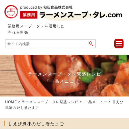
業務用スープ・タレを活用した
売れる開発
toggle
naviga
ラーメンスープ・タレ繁盛レシピ
「一品メニュー」
HOME
>
ラーメンスープ・タレ繁盛レシピ
>
一品メニュー
> 甘えび
風味のだし巻たまご
甘えび風味のだし巻たまご