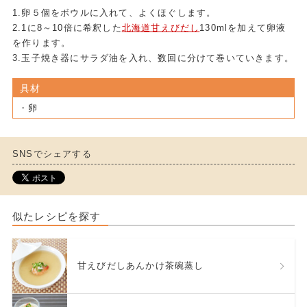
1.卵５個をボウルに入れて、よくほぐします。
2.1に8～10倍に希釈した
北海道甘えびだし
130mlを加えて卵液
を作ります。
3.玉子焼き器にサラダ油を入れ、数回に分けて巻いていきます。
具材
・卵
SNSでシェアする
似たレシピを探す
甘えびだしあんかけ茶碗蒸し