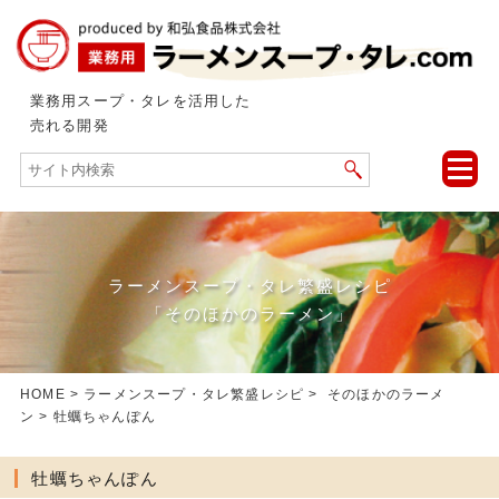
業務用スープ・タレを活用した
売れる開発
toggle
naviga
ラーメンスープ・タレ繁盛レシピ
「そのほかのラーメン」
HOME
>
ラーメンスープ・タレ繁盛レシピ
>
そのほかのラーメ
ン
> 牡蠣ちゃんぽん
牡蠣ちゃんぽん