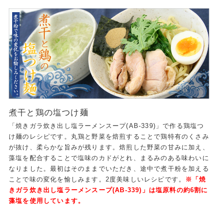
煮干と鶏の塩つけ麺
「焼きガラ炊き出し塩ラーメンスープ(AB-339)」で作る鶏塩つ
け麺のレシピです。丸鶏と野菜を焙煎することで鶏特有のくさみ
が抜け、柔らかな旨みが残ります。焙煎した野菜の甘みに加え、
藻塩を配合することで塩味のカドがとれ、まるみのある味わいに
なりました。最初はそのままでいただき、途中で煮干粉を加える
ことで味の変化を愉しみます。2度美味しいレシピです。
※「焼
きガラ炊き出し塩ラーメンスープ(AB-339)」は塩原料の約6割に
藻塩を使用しています。