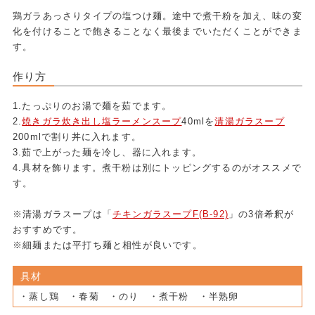
鶏ガラあっさりタイプの塩つけ麺。途中で煮干粉を加え、味の変
化を付けることで飽きることなく最後までいただくことができま
す。
作り方
1.たっぷりのお湯で麺を茹でます。
2.
焼きガラ炊き出し塩ラーメンスープ
40mlを
清湯ガラスープ
200mlで割り丼に入れます。
3.茹で上がった麺を冷し、器に入れます。
4.具材を飾ります。煮干粉は別にトッピングするのがオススメで
す。
※清湯ガラスープは「
チキンガラスープF(B-92)
」の3倍希釈が
おすすめです。
※細麺または平打ち麺と相性が良いです。
具材
・蒸し鶏 ・春菊 ・のり ・煮干粉 ・半熟卵