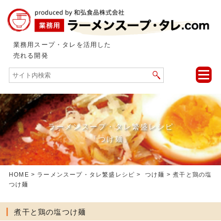
業務用スープ・タレを活用した
売れる開発
toggle
naviga
ラーメンスープ・タレ繁盛レシピ
「つけ麺」
HOME
>
ラーメンスープ・タレ繁盛レシピ
>
つけ麺
> 煮干と鶏の塩
つけ麺
煮干と鶏の塩つけ麺