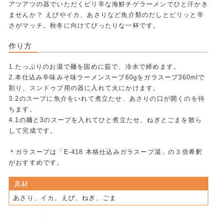
アツアツの器でいただくピリ辛な海鮮チゲラーメンでひと汗かき
ませんか？ えびやイカ、あさりなど魚介類のだしとピリッと辛
さがマッチ。秋冬に向けてぴったりな一杯です。
作り方
1.たっぷりのお湯で麺を固めに茹で、冷水で締めます。
2.本仕込み辛味みそ味ラーメンスープ60gをガラスープ360mlで
割り、スンドゥブ用の器に入れて火にかけます。
3.2のスープに魚介をいれて煮立たせ、あさりの口が開くのを待
ちます。
4.1の麺と3のスープを入れてひと煮立たせ、ねぎとごまを散ら
して完成です。
＊ガラスープは「E-418 本格仕込みガラスープ湯」の３倍希釈
がおすすめです。
具材
あさり、イカ、えび、ねぎ、ごま