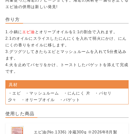
同量使った海老のアヒージョです。海老の具材を一層引き立てる
エビ油の併用は新しい発見!
作り方
1.小鍋に
エビ油
とオリーブオイルを1:1の割合で入れます。
2.1のオイルにスライスしたにんにくを入れて弱火にかけ、にん
にくの香りをオイルに移します。
3.グツグツしてきたらエビとマッシュルームを入れて5分煮込み
ます。
4.火を止めてパセリをかけ、トーストしたバゲットを添えて完成
です。
具材
・エビ ・マッシュルーム ・にんにく 片 ・パセリ
少々 ・オリーブオイル ・バゲット
使用した商品
エビ油(No.1336) 冷蔵300g ※2026年8月製