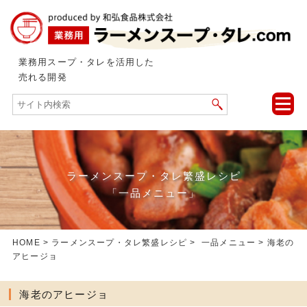
業務用スープ・タレを活用した
売れる開発
toggle
naviga
ラーメンスープ・タレ繁盛レシピ
「一品メニュー」
HOME
>
ラーメンスープ・タレ繁盛レシピ
>
一品メニュー
> 海老の
アヒージョ
海老のアヒージョ