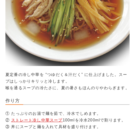
夏定番の冷し中華を “つゆだく＆汁だく” に仕上げました。スー
プはしっかりキリッと冷します。
喉を通るスープの冷たさに、夏の暑さもほんのりやわらぎます。
作り方
① たっぷりのお湯で麺を茹で、冷水でしめます。
②
ストレート冷し中華スープ
100mlを冷水200mlで割ります。
③ 丼にスープと麺を入れて具材を盛り付けます。