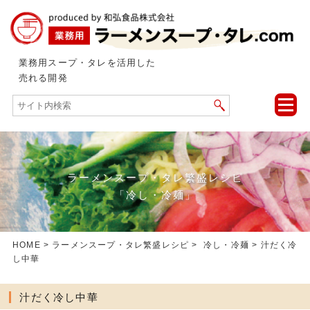
業務用スープ・タレを活用した
売れる開発
toggle
naviga
ラーメンスープ・タレ繁盛レシピ
「冷し・冷麺」
HOME
>
ラーメンスープ・タレ繁盛レシピ
>
冷し・冷麺
> 汁だく冷
し中華
汁だく冷し中華