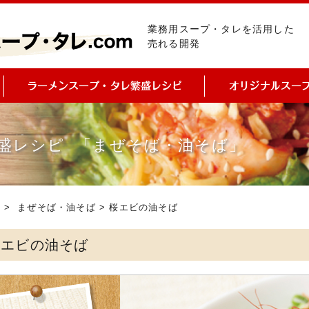
業務用スープ・タレを活用した
売れる開発
盛レシピ 「まぜそば・油そば」
ピ
>
まぜそば・油そば
> 桜エビの油そば
桜エビの油そば