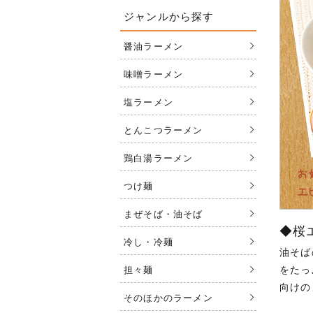
ジャンルから探す
醤油ラーメン
味噌ラーメン
塩ラーメン
とんこつラーメン
鶏白湯ラーメン
つけ麺
まぜそば・油そば
◆桜
冷し・冷麺
油そば
をたっ
担々麺
向けの
そのほかのラーメン