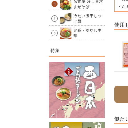
名古屋 冷し台湾
・た
まぜそば
冷たい煮干しつ
け麺
使用
定番・冷やし中
華
特集
似た