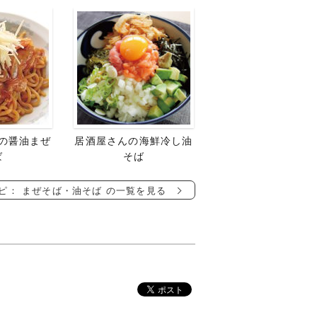
の醤油まぜ
居酒屋さんの海鮮冷し油
ば
そば
ピ： まぜそば・油そば の一覧を見る