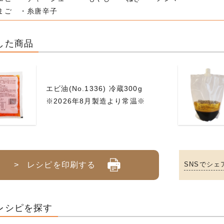
まご ・糸唐辛子
した商品
エビ油(No.1336) 冷蔵300g
※2026年8月製造より常温※
> レシピを印刷する
SNSでシェ
レシピを探す