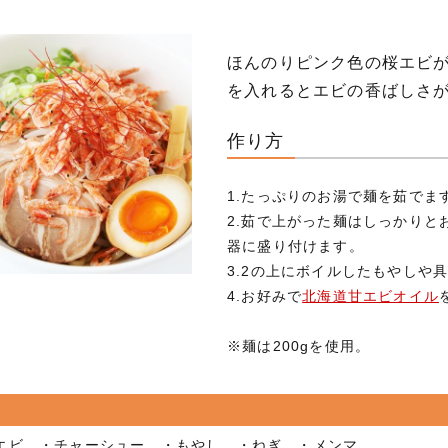
ほんのりピンク色の桜エビ
を入れるとエビの香ばしさ
作り方
1.たっぷりのお湯で麺を茹でま
2.茹で上がった麺はしっかりと
器に盛り付けます。
3.2の上にボイルしたもやしや
4.お好みで
北海道甘エビオイル
※麺は200gを使用。
エビ ・チャーシュー ・もやし ・ねぎ ・メンマ