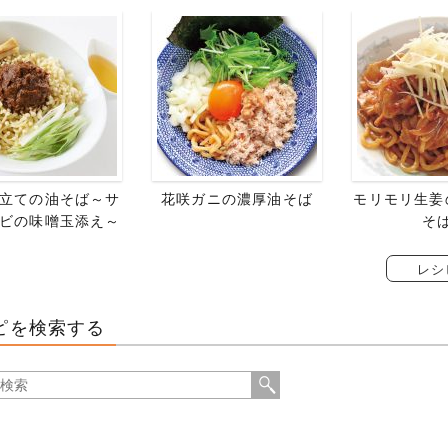
立ての油そば～サ
花咲ガニの濃厚油そば
モリモリ生姜
ビの味噌玉添え～
そ
レシ
ピを検索する