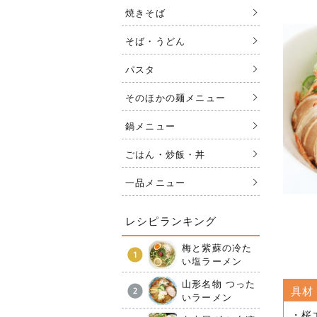
焼きそば
そば・うどん
パスタ
そのほかの麺メニュー
鍋メニュー
ごはん・炒飯・丼
一品メニュー
レシピランキング
梅と紫蘇の冷た
い塩ラーメン
山形名物 つった
具材
いラーメン
・桜