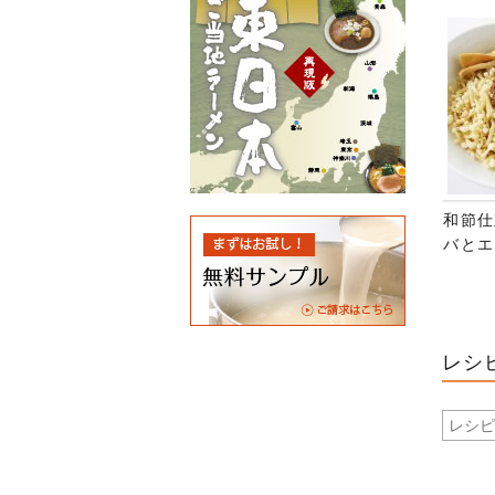
和節仕
バとエ
レシ