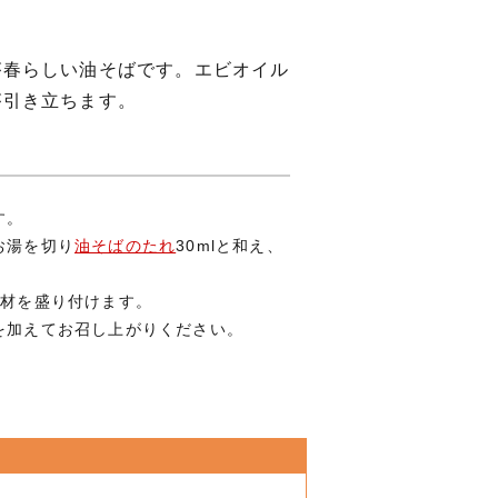
が春らしい油そばです。エビオイル
が引き立ちます。
す。
お湯を切り
油そばのたれ
30mlと和え、
具材を盛り付けます。
を加えてお召し上がりください。