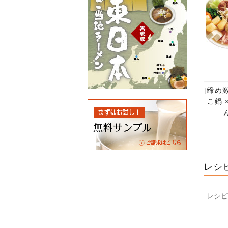
[締め
こ鍋 
レシ