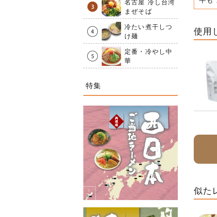
牛も
名古屋 冷し台湾
まぜそば
冷たい煮干しつ
使用
け麺
定番・冷やし中
華
特集
似た