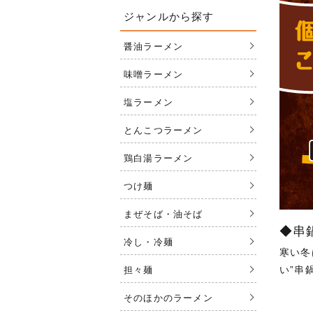
ジャンルから探す
醤油ラーメン
味噌ラーメン
塩ラーメン
とんこつラーメン
鶏白湯ラーメン
つけ麺
まぜそば・油そば
◆串
冷し・冷麺
寒い冬
い”串
担々麺
そのほかのラーメン