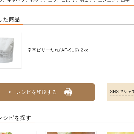
つ、キャベツ、もやし、ニラ、ごぼう、明太子、ニンニク、山芋
した商品
辛辛ビリーたれ(AF-916) 2kg
> レシピを印刷する
SNSでシェ
レシピを探す