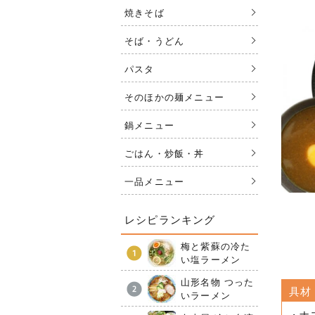
焼きそば
そば・うどん
パスタ
そのほかの麺メニュー
鍋メニュー
ごはん・炒飯・丼
一品メニュー
レシピランキング
梅と紫蘇の冷た
い塩ラーメン
山形名物 つった
具材
いラーメン