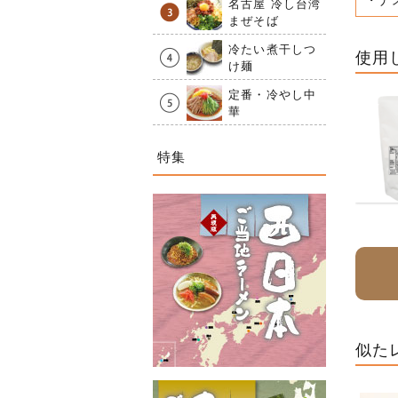
・ナ
名古屋 冷し台湾
まぜそば
冷たい煮干しつ
使用
け麺
定番・冷やし中
華
特集
似た