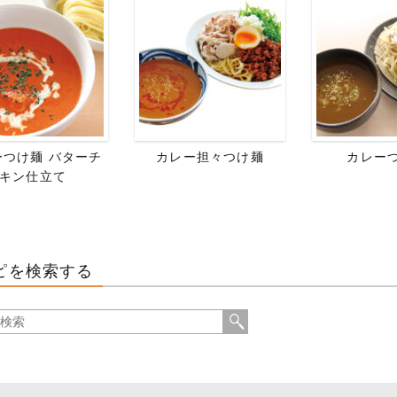
ーつけ麺 バターチ
カレー担々つけ麺
カレー
キン仕立て
ピを検索する