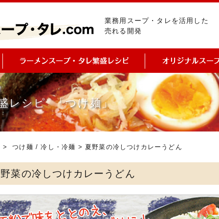
業務用スープ・タレを活用した
売れる開発
盛レシピ 「つけ麺」
ピ
>
つけ麺
/
冷し・冷麺
> 夏野菜の冷しつけカレーうどん
夏野菜の冷しつけカレーうどん