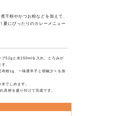
に煮干粉やかつお粉などを加えて、
! 夏にぴったりのカレーメニュー
プ52gと水250mlを入れ、とろみが
ます。
、昆布粉1g、一味唐辛子と胡椒少々を加
。
冷水でしめます。
ぞれ具材を盛り付けて完成です。