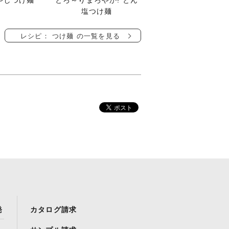
やしつけ麺
とろ～りまろやか! とん
塩つけ麺
レシピ： つけ麺 の一覧を見る
発
カタログ請求