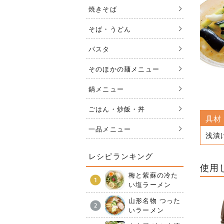
焼きそば
そば・うどん
パスタ
そのほかの麺メニュー
鍋メニュー
ごはん・炒飯・丼
具材
一品メニュー
浅漬
レシピランキング
使用
梅と紫蘇の冷た
い塩ラーメン
山形名物 つった
いラーメン