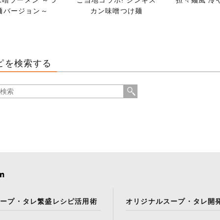
味噌ラーメン ～つ
ご当地コラボ! ジンギス
担々麺風 冷
麺バージョン～
カン味噌つけ麺
ピを検索する
スープ・タレ繁盛レシピ活用術
オリジナルスープ・タレ開