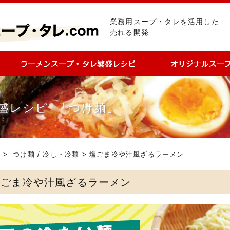
業務用スープ・タレを活用した
売れる開発
盛レシピ 「つけ麺」
ピ
>
つけ麺
/
冷し・冷麺
> 塩ごま冷や汁風ざるラーメン
塩ごま冷や汁風ざるラーメン