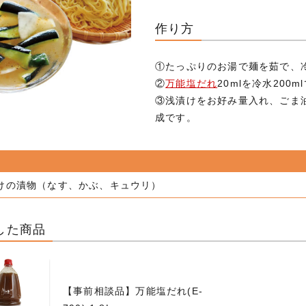
作り方
①たっぷりのお湯で麺を茹で、
②
万能塩だれ
20mlを冷水200
③浅漬けをお好み量入れ、ごま
成です。
けの漬物（なす、かぶ、キュウリ）
した商品
【事前相談品】万能塩だれ(E-