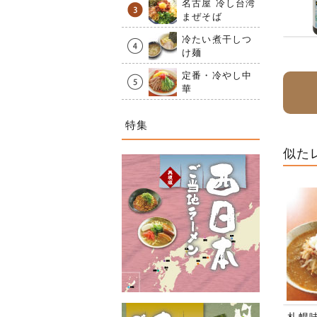
名古屋 冷し台湾
まぜそば
冷たい煮干しつ
け麺
定番・冷やし中
華
特集
似た