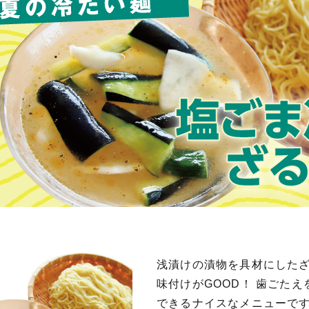
浅漬けの漬物を具材にした
味付けがGOOD！ 歯ごた
できるナイスなメニューで