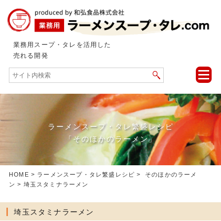
業務用スープ・タレを活用した
売れる開発
toggle
naviga
ラーメンスープ・タレ繁盛レシピ
「そのほかのラーメン」
HOME
>
ラーメンスープ・タレ繁盛レシピ
>
そのほかのラーメ
ン
> 埼玉スタミナラーメン
埼玉スタミナラーメン