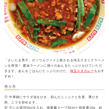
「さいたま男子」のソウルフードと称される埼玉スタミナラーメ
ンを再現！ 醤油ラーメンに熱々のあんをたっぷりかけていただ
きます。あんをごはんにたっぷりかけた、
埼玉スタカレー
もおす
すめ！
作り方
① 中華鍋にサラダ油をひき、刻んだニンニクと生姜、豚ひき
肉、ニラを炒めます。
② ①にお湯300mlを入れ、辣醤麺スープ36mlと甜面醤10g、砂