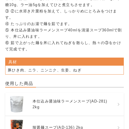
糖10g、ラー油5gを加えてひと煮立ちさせます。
③ ②に水溶き片栗粉を加えて、しっかりめにとろみをつけま
す。
④ たっぷりのお湯で麺を茹でます。
⑤ 本仕込み醤油味ラーメンスープ40mlを清湯スープ360mlで割
り、丼に入れます。
⑥ 茹で上がった麺を丼に入れてねぎを散らし、熱々の③をかけ
て完成です。
具材
豚ひき肉、ニラ、ニンニク、生姜、ねぎ
使用した商品
本仕込み醤油味ラーメンスープ(AD-281)
2kg
辣醤麺スープ(AD-136) 2kg