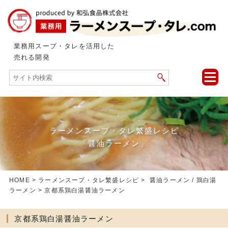
業務用スープ・タレを活用した
売れる開発
toggle
naviga
ラーメンスープ・タレ繁盛レシピ
「醤油ラーメン」
HOME
>
ラーメンスープ・タレ繁盛レシピ
>
醤油ラーメン
/
鶏白湯
ラーメン
> 京都系鶏白湯醤油ラーメン
京都系鶏白湯醤油ラーメン