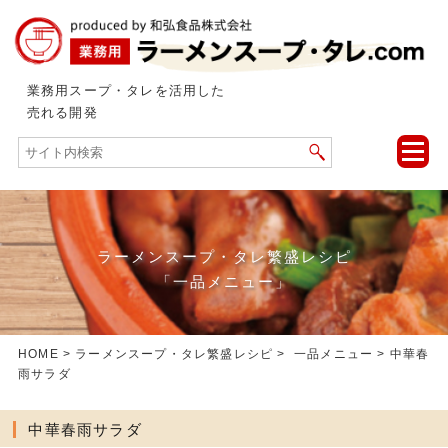
業務用スープ・タレを活用した
売れる開発
toggle
naviga
ラーメンスープ・タレ繁盛レシピ
「一品メニュー」
HOME
>
ラーメンスープ・タレ繁盛レシピ
>
一品メニュー
> 中華春
雨サラダ
中華春雨サラダ