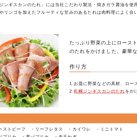
ジンギスカンのたれ」には当社こだわり製法・焼きガラ醤油を使
やリンゴを加えたフルーティな甘みのあるたれは肉料理によく合
たっぷり野菜の上にロース
のたれをかけました。豪華な
作り方
1.お皿に野菜などの具材、ロー
2.
札幌ジンギスカンのたれ
をか
ーストビーフ ・リーフレタス ・カイワレ ・ミニトマト
パプリカ ・黄パプリカ ・赤玉ねぎ