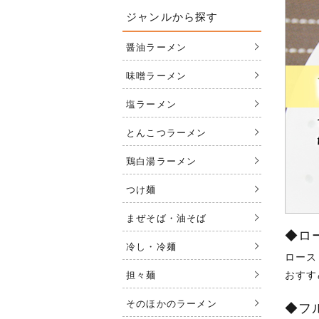
ジャンルから探す
醤油ラーメン
味噌ラーメン
塩ラーメン
とんこつラーメン
鶏白湯ラーメン
つけ麺
まぜそば・油そば
◆ロ
冷し・冷麺
ロース
おすす
担々麺
そのほかのラーメン
◆フ