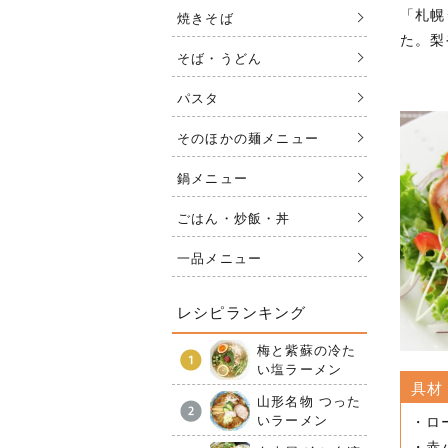
「札幌
焼きそば
た。梨
そば・うどん
パスタ
そのほかの麺メニュー
鍋メニュー
ごはん・炒飯・丼
一品メニュー
レシピランキング
梅と紫蘇の冷た
い塩ラーメン
具材
山形名物 つった
いラーメン
・ロ
・赤