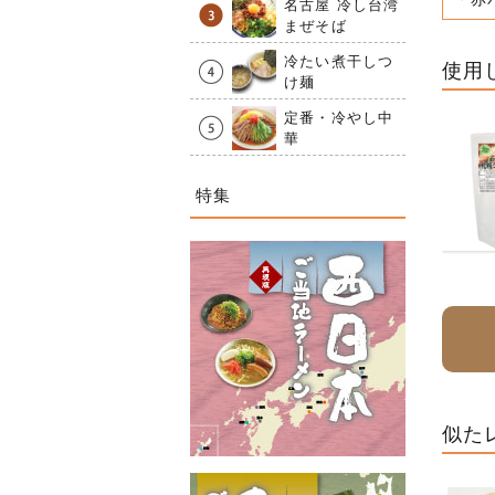
名古屋 冷し台湾
まぜそば
冷たい煮干しつ
使用
け麺
定番・冷やし中
華
特集
似た