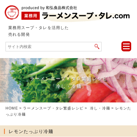
業務用スープ・タレを活用した
売れる開発
toggle
naviga
ラーメンスープ・タレ繁盛レシピ
「冷し・冷麺」
HOME
>
ラーメンスープ・タレ繁盛レシピ
>
冷し・冷麺
> レモンた
っぷり冷麺
レモンたっぷり冷麺