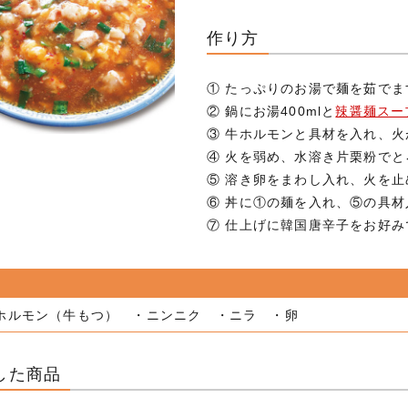
作り方
① たっぷりのお湯で麺を茹でま
② 鍋にお湯400mlと
辣醤麺スー
③ 牛ホルモンと具材を入れ、
④ 火を弱め、水溶き片栗粉で
⑤ 溶き卵をまわし入れ、火を止
⑥ 丼に①の麺を入れ、⑤の具
⑦ 仕上げに韓国唐辛子をお好
ホルモン（牛もつ） ・ニンニク ・ニラ ・卵
した商品