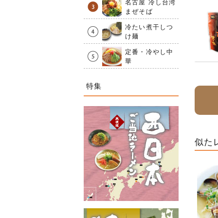
名古屋 冷し台湾
まぜそば
冷たい煮干しつ
け麺
定番・冷やし中
華
特集
似た