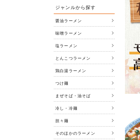
ジャンルから探す
醤油ラーメン
味噌ラーメン
塩ラーメン
とんこつラーメン
鶏白湯ラーメン
つけ麺
まぜそば・油そば
冷し・冷麺
担々麺
そのほかのラーメン