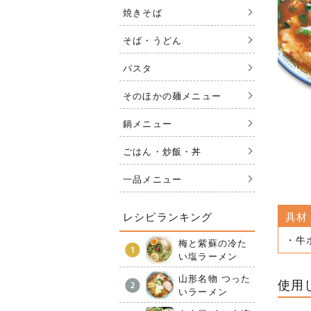
焼きそば
そば・うどん
パスタ
そのほかの麺メニュー
鍋メニュー
ごはん・炒飯・丼
一品メニュー
レシピランキング
具材
・牛
梅と紫蘇の冷た
い塩ラーメン
山形名物 つった
使用
いラーメン