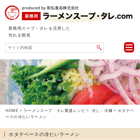
業務用スープ・タレを活用した
売れる開発
toggle
naviga
ラーメンスープ・タレ繁盛レシピ
「冷し・冷麺」
HOME
>
ラーメンスープ・タレ繁盛レシピ
>
冷し・冷麺
> ホタテベ
ースの冷たいラーメン
ホタテベースの冷たいラーメン