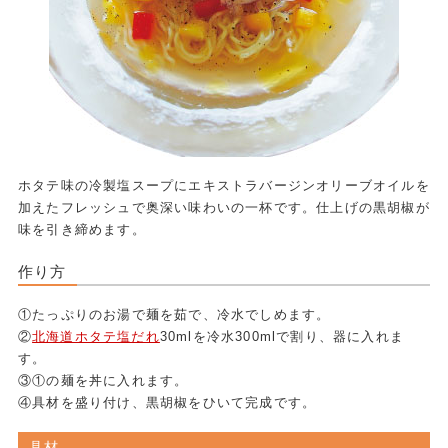
ホタテ味の冷製塩スープにエキストラバージンオリーブオイルを
加えたフレッシュで奥深い味わいの一杯です。仕上げの黒胡椒が
味を引き締めます。
作り方
①たっぷりのお湯で麺を茹で、冷水でしめます。
②
北海道ホタテ塩だれ
30mlを冷水300mlで割り、器に入れま
す。
③①の麺を丼に入れます。
④具材を盛り付け、黒胡椒をひいて完成です。
具材