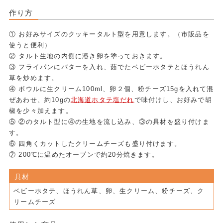
作り方
① お好みサイズのクッキータルト型を用意します。（市販品を
使うと便利）
② タルト生地の内側に溶き卵を塗っておきます。
③ フライパンにバターを入れ、茹でたベビーホタテとほうれん
草を炒めます。
④ ボウルに生クリーム100ml、卵２個、粉チーズ15gを入れて混
ぜあわせ、約10gの
北海道ホタテ塩だれ
で味付けし、お好みで胡
椒を少々加えます。
⑤ ②のタルト型に④の生地を流し込み、③の具材を盛り付けま
す。
⑥ 四角くカットしたクリームチーズも盛り付けます。
⑦ 200℃に温めたオーブンで約20分焼きます。
具材
ベビーホタテ、ほうれん草、卵、生クリーム、粉チーズ、ク
リームチーズ