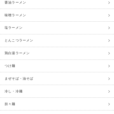
醤油ラーメン
味噌ラーメン
塩ラーメン
とんこつラーメン
鶏白湯ラーメン
つけ麺
まぜそば・油そば
冷し・冷麺
担々麺