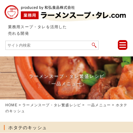
業務用スープ・タレを活用した
売れる開発
toggle
naviga
ラーメンスープ・タレ繁盛レシピ
「一品メニュー」
HOME
>
ラーメンスープ・タレ繁盛レシピ
>
一品メニュー
> ホタテ
のキッシュ
ホタテのキッシュ