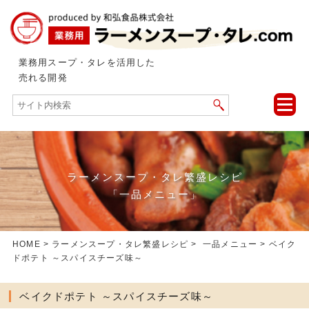
業務用スープ・タレを活用した
売れる開発
toggle
naviga
ラーメンスープ・タレ繁盛レシピ
「一品メニュー」
HOME
>
ラーメンスープ・タレ繁盛レシピ
>
一品メニュー
> ベイク
ドポテト ～スパイスチーズ味～
ベイクドポテト ～スパイスチーズ味～