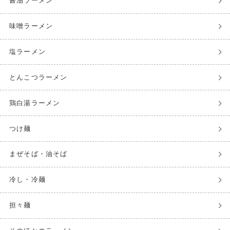
醤油ラーメン
味噌ラーメン
塩ラーメン
とんこつラーメン
鶏白湯ラーメン
つけ麺
まぜそば・油そば
冷し・冷麺
担々麺