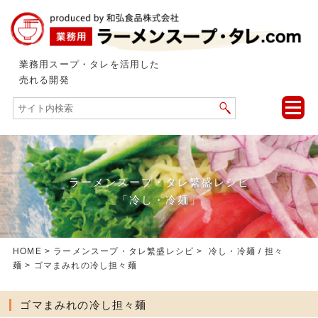
業務用スープ・タレを活用した
売れる開発
toggle
naviga
ラーメンスープ・タレ繁盛レシピ
「冷し・冷麺」
HOME
>
ラーメンスープ・タレ繁盛レシピ
>
冷し・冷麺
/
担々
麺
> ゴマまみれの冷し担々麺
ゴマまみれの冷し担々麺