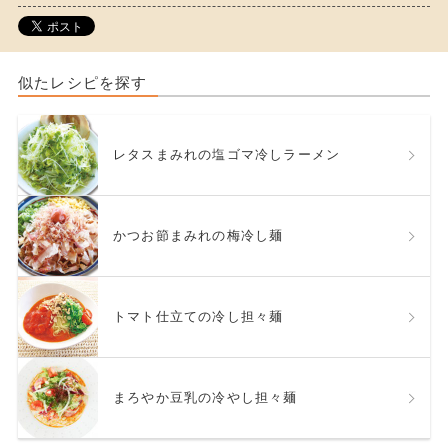
似たレシピを探す
レタスまみれの塩ゴマ冷しラーメン
かつお節まみれの梅冷し麺
トマト仕立ての冷し担々麺
まろやか豆乳の冷やし担々麺