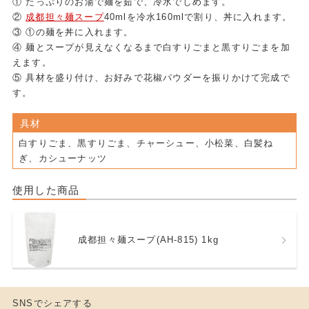
① たっぷりのお湯で麺を茹で、冷水でしめます。
②
成都担々麺スープ
40mlを冷水160mlで割り、丼に入れます。
③ ①の麺を丼に入れます。
④ 麺とスープが見えなくなるまで白すりごまと黒すりごまを加
えます。
⑤ 具材を盛り付け、お好みで花椒パウダーを振りかけて完成で
す。
具材
白すりごま、黒すりごま、チャーシュー、小松菜、白髪ね
ぎ、カシューナッツ
使用した商品
成都担々麺スープ(AH-815) 1kg
SNSでシェアする