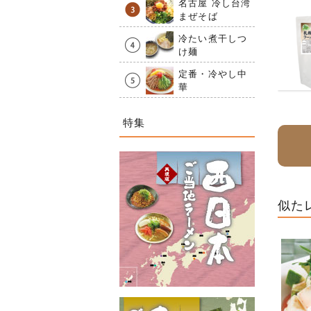
名古屋 冷し台湾
まぜそば
冷たい煮干しつ
け麺
定番・冷やし中
華
特集
似た