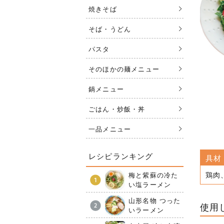
焼きそば
そば・うどん
パスタ
そのほかの麺メニュー
鍋メニュー
ごはん・炒飯・丼
一品メニュー
レシピランキング
具材
鶏肉
梅と紫蘇の冷た
い塩ラーメン
山形名物 つった
使用
いラーメン