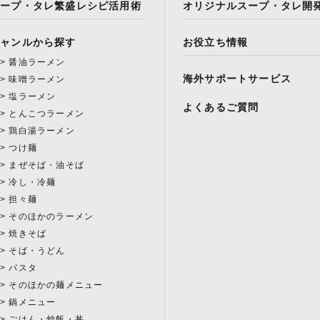
スープ・タレ繁盛レシピ活用術
オリジナルスープ・タレ開
ジャンルから探す
お役立ち情報
醤油ラーメン
海外サポートサービス
味噌ラーメン
塩ラーメン
よくあるご質問
とんこつラーメン
鶏白湯ラーメン
つけ麺
まぜそば・油そば
冷し・冷麺
担々麺
そのほかのラーメン
焼きそば
そば・うどん
パスタ
そのほかの麺メニュー
鍋メニュー
ごはん・炒飯・丼