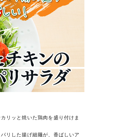
でカリッと焼いた鶏肉を盛り付けま
リパリした揚げ細麺が、香ばしいア