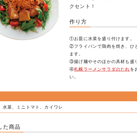
クセント！
作り方
①お皿に水菜を盛り付けます。
②フライパンで鶏肉を焼き、ひ
ます。
③揚げ麺やそのほかの具材も盛
④
札幌ラーメンサラダのたれ
を
い。
、水菜、ミニトマト、カイワレ
した商品