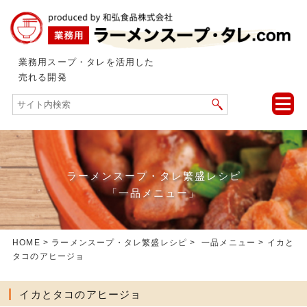
業務用スープ・タレを活用した
売れる開発
toggle
naviga
ラーメンスープ・タレ繁盛レシピ
「一品メニュー」
HOME
>
ラーメンスープ・タレ繁盛レシピ
>
一品メニュー
> イカと
タコのアヒージョ
イカとタコのアヒージョ