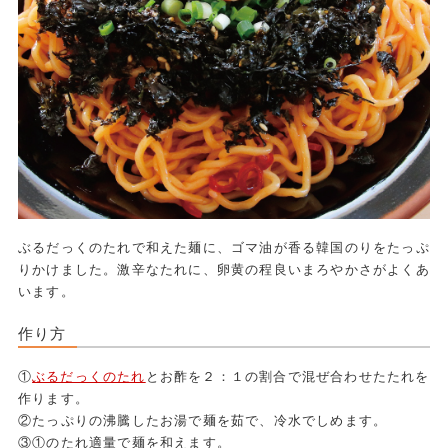
ぶるだっくのたれで和えた麺に、ゴマ油が香る韓国のりをたっぷ
りかけました。激辛なたれに、卵黄の程良いまろやかさがよくあ
います。
作り方
①
ぶるだっくのたれ
とお酢を２：１の割合で混ぜ合わせたたれを
作ります。
②たっぷりの沸騰したお湯で麺を茹で、冷水でしめます。
③①のたれ適量で麺を和えます。