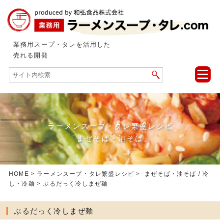
業務用スープ・タレを活用した
売れる開発
toggle
naviga
ラーメンスープ・タレ繁盛レシピ
「まぜそば・油そば」
HOME
>
ラーメンスープ・タレ繁盛レシピ
>
まぜそば・油そば
/
冷
し・冷麺
> ぶるだっく冷しまぜ麺
ぶるだっく冷しまぜ麺